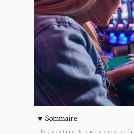
Sommaire
Réglementation des casinos virtuels en Fr