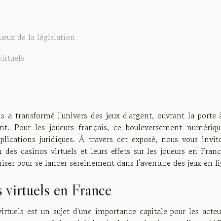
eux de la législation
irtuels
 a transformé l'univers des jeux d'argent, ouvrant la porte 
nt. Pour les joueurs français, ce bouleversement numériqu
cations juridiques. À travers cet exposé, nous vous invit
des casinos virtuels et leurs effets sur les joueurs en Franc
riser pour se lancer sereinement dans l'aventure des jeux en l
 virtuels en France
rtuels est un sujet d'une importance capitale pour les acteu