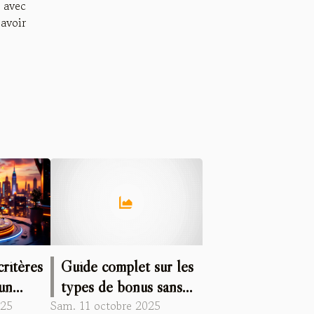
 avec
avoir
critères
Guide complet sur les
un
types de bonus sans
025
Sam. 11 octobre 2025
dépôt en ligne