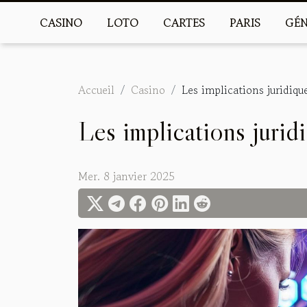
CASINO
LOTO
CARTES
PARIS
GÉ
Accueil
Casino
Les implications juridique
Les implications juridi
Mer. 8 janvier 2025