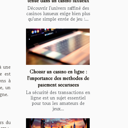
tenue dans un casino luxueux
Découvrir l'univers raffiné des
casinos luxueux exige bien plus
qu’une simple envie de jeu :...
à une
Choisir un casino en ligne :
e est
l'importance des méthodes de
ons à
paiement sécurisées
e, un
La sécurité des transactions en
igne.
ligne est un sujet essentiel
pour tous les amateurs de
jeux...
rs du