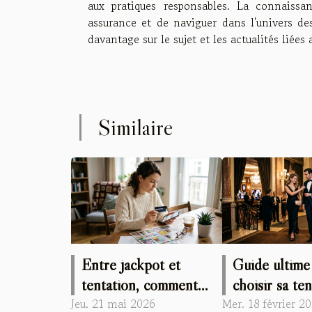
aux pratiques responsables. La connaissa
assurance et de naviguer dans l'univers de
davantage sur le sujet et les actualités liée
Similaire
Entre jackpot et
Guide ultime
tentation, comment
choisir sa te
Jeu. 21 mai 2026
rester stratégique face
Mer. 18 février 2
un casino lu