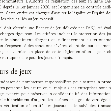
onsommateurs. L'Autorité de régulation des jeux en ligne (AR
) depuis le 1er janvier 2020, est l'organisme de contrôle dédi
 Cette entité est chargée d'assurer la légalité et l'équité de
es risques liés au jeu excessif.
el doit obtenir une licence de jeu délivrée par l'ANJ, qui éva
harges rigoureux. Les critères incluent la protection des jou
ntre le blanchiment d'argent et le financement du terrorisme
ion s'exposent à des sanctions sévères, allant de lourdes ame
français. La mise en place de cette réglementation a pour obj
 et responsable pour les joueurs français.
urs de jeux
 endosser de nombreuses responsabilités pour assurer la
prote
ées
personnelles est un enjeu majeur : ces entreprises sont t
e avancés pour préserver la confidentialité des information
e le blanchiment
d'argent, les casinos en ligne doivent égal
la vérification d'identité des joueurs et le suivi des transa