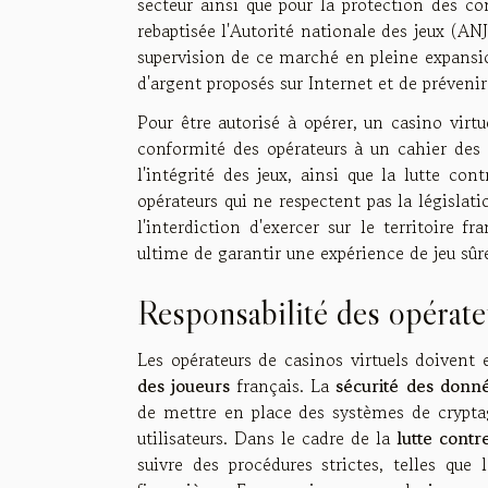
secteur ainsi que pour la protection des c
rebaptisée l'Autorité nationale des jeux (ANJ
supervision de ce marché en pleine expansion.
d'argent proposés sur Internet et de prévenir l
Pour être autorisé à opérer, un casino virtu
conformité des opérateurs à un cahier des c
l'intégrité des jeux, ainsi que la lutte co
opérateurs qui ne respectent pas la législat
l'interdiction d'exercer sur le territoire 
ultime de garantir une expérience de jeu sûre
Responsabilité des opérate
Les opérateurs de casinos virtuels doivent
des joueurs
français. La
sécurité des donn
de mettre en place des systèmes de cryptag
utilisateurs. Dans le cadre de la
lutte contr
suivre des procédures strictes, telles que 