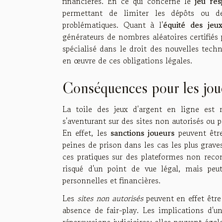
financières. En ce qui concerne le
jeu re
permettant de limiter les dépôts ou de
problématiques. Quant à l'
équité des jeu
générateurs de nombres aléatoires certifiés
spécialisé dans le droit des nouvelles tech
en œuvre de ces obligations légales.
Conséquences pour les joue
La toile des jeux d'argent en ligne est r
s'aventurant sur des sites non autorisés ou p
En effet, les
sanctions joueurs
peuvent être
peines de prison dans les cas les plus grave
ces pratiques sur des plateformes non reco
risqué d'un point de vue légal, mais pe
personnelles et financières.
Les
sites non autorisés
peuvent en effet être 
absence de fair-play. Les implications d'u