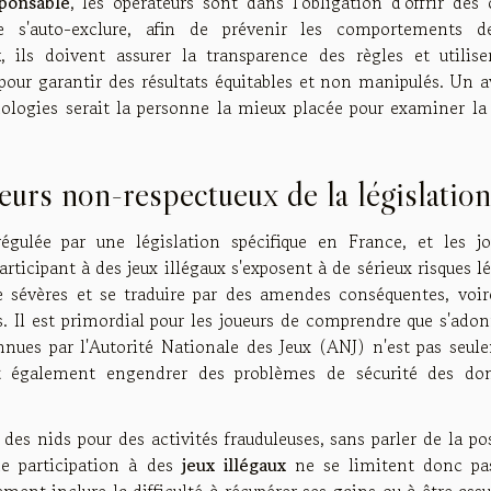
sponsable
, les opérateurs sont dans l'obligation d'offrir des 
 s'auto-exclure, afin de prévenir les comportements d
x
, ils doivent assurer la transparence des règles et utilise
 pour garantir des résultats équitables et non manipulés. Un 
nologies serait la personne la mieux placée pour examiner la
urs non-respectueux de la législation
égulée par une législation spécifique en France, et les jo
articipant à des jeux illégaux s'exposent à de sérieux risques l
 sévères et se traduire par des amendes conséquentes, voir
s. Il est primordial pour les joueurs de comprendre que s'ado
nnues par l'Autorité Nationale des Jeux (ANJ) n'est pas seul
ut également engendrer des problèmes de sécurité des do
des nids pour des activités frauduleuses, sans parler de la po
ne participation à des
jeux illégaux
ne se limitent donc pa