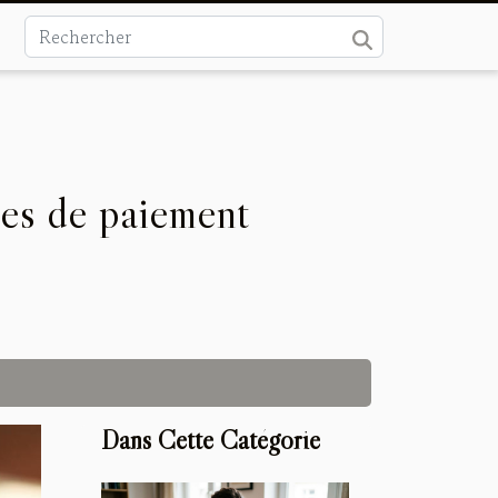
des de paiement
Dans Cette Catégorie