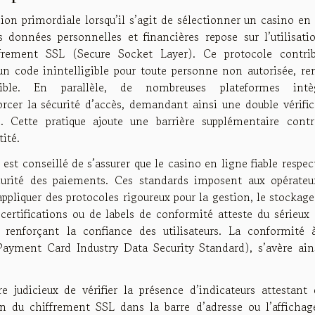
on primordiale lorsqu’il s’agit de sélectionner un casino en 
s données personnelles et financières repose sur l’utilisati
ffrement SSL (Secure Socket Layer). Ce protocole contri
un code inintelligible pour toute personne non autorisée, re
sible. En parallèle, de nombreuses plateformes intè
forcer la sécurité d’accès, demandant ainsi une double vérifi
 Cette pratique ajoute une barrière supplémentaire contr
ité.
 est conseillé de s’assurer que le casino en ligne fiable respec
urité des paiements. Ces standards imposent aux opérateu
ppliquer des protocoles rigoureux pour la gestion, le stockage
ertifications ou de labels de conformité atteste du sérieux 
 renforçant la confiance des utilisateurs. La conformité 
yment Card Industry Data Security Standard), s’avère ain
e judicieux de vérifier la présence d’indicateurs attestant 
 du chiffrement SSL dans la barre d’adresse ou l’affichag