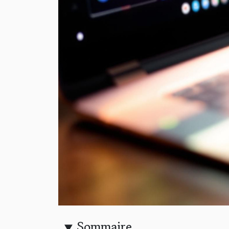
Sommaire