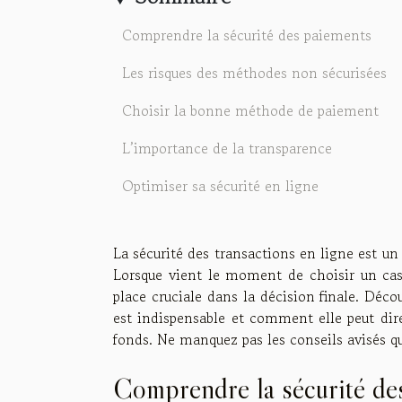
Comprendre la sécurité des paiements
Les risques des méthodes non sécurisées
Choisir la bonne méthode de paiement
L’importance de la transparence
Optimiser sa sécurité en ligne
La sécurité des transactions en ligne est un 
Lorsque vient le moment de choisir un cas
place cruciale dans la décision finale. Déco
est indispensable et comment elle peut dir
fonds. Ne manquez pas les conseils avisés qui
Comprendre la sécurité de