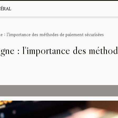
NÉRAL
ne : l'importance des méthodes de paiement sécurisées
ligne : l'importance des métho