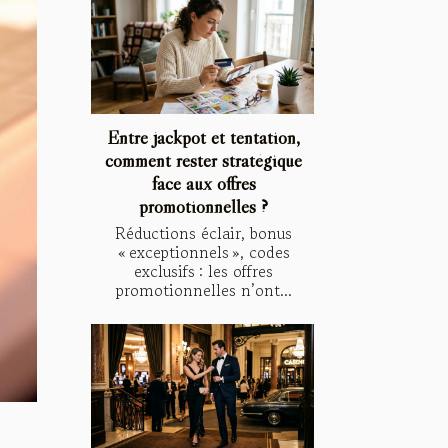
Entre jackpot et tentation,
comment rester stratégique
face aux offres
promotionnelles ?
Réductions éclair, bonus
« exceptionnels », codes
exclusifs : les offres
promotionnelles n’ont...