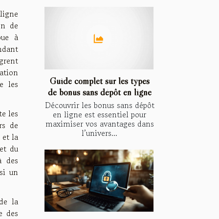
ligne
on de
bue à
ndant
grent
cation
Guide complet sur les types
e les
de bonus sans dépôt en ligne
Découvrir les bonus sans dépôt
te les
en ligne est essentiel pour
maximiser vos avantages dans
rs de
l’univers...
 et la
et du
à des
si un
de la
e des