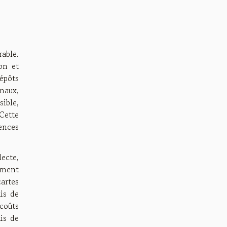
able.
on et
dépôts
maux,
ible,
Cette
gences
lecte,
ement
cartes
ais de
coûts
ais de