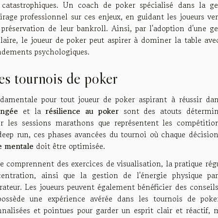
 catastrophiques. Un coach de poker spécialisé dans la ge
airage professionnel sur ces enjeux, en guidant les joueurs ve
réservation de leur bankroll. Ainsi, par l'adoption d'une ge
aire, le joueur de poker peut aspirer à dominer la table ave
fondements psychologiques.
es tournois de poker
damentale pour tout joueur de poker aspirant à réussir dan
ongée
et la
résilience au poker
sont des atouts détermin
rser les sessions marathons que représentent les compétitio
deep run, ces phases avancées du tournoi où chaque décision
e mentale
doit être optimisée.
e comprennent des exercices de visualisation, la pratique rég
entration, ainsi que la gestion de l'énergie physique pa
ateur. Les joueurs peuvent également bénéficier des conseils
ossède une expérience avérée dans les tournois de poke
onnalisées et pointues pour garder un esprit clair et réactif