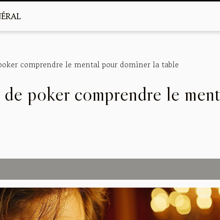
NÉRAL
 poker comprendre le mental pour dominer la table
 de poker comprendre le ment