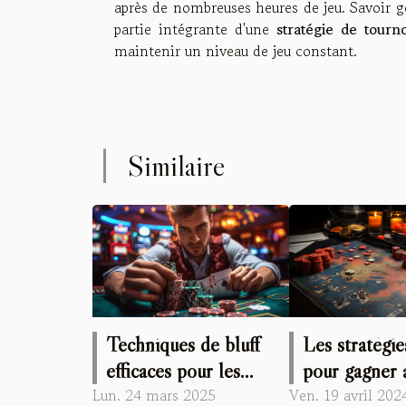
après de nombreuses heures de jeu. Savoir g
partie intégrante d'une
stratégie de tourno
maintenir un niveau de jeu constant.
Similaire
Techniques de bluff
Les stratégie
efficaces pour les
pour gagner 
Lun. 24 mars 2025
tournois de poker en
Ven. 19 avril 202
blackjack ex