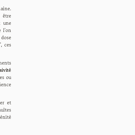
aine.
 être
 une
e l'on
 dose
", ces
ments
sivité
es ou
tience
er et
ultes
énité