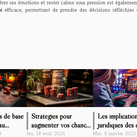
érer ses émotions et rester calme sous pression est égalemen
i
efficace, permettant de prendre des décisions réfléchies 
s de base
Stratégies pour
Les implicatio
au
augmenter vos chances
juridiques des 
4
pliquées
Jeu. 18 avril 2024
de gagner au blackjack
Mer. 8 janvier 2025
virtuels pour l