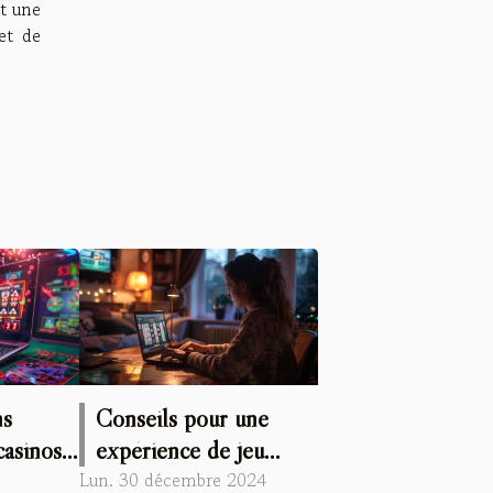
t une
et de
ns
Conseils pour une
casinos
expérience de jeu
es
Lun. 30 décembre 2024
responsable sur les