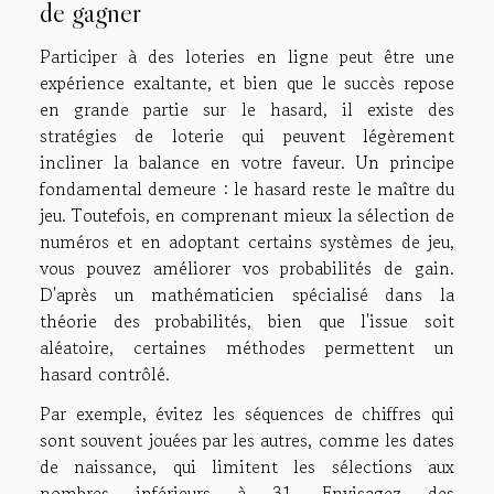
de gagner
Participer à des loteries en ligne peut être une
expérience exaltante, et bien que le succès repose
en grande partie sur le hasard, il existe des
stratégies de loterie qui peuvent légèrement
incliner la balance en votre faveur. Un principe
fondamental demeure : le hasard reste le maître du
jeu. Toutefois, en comprenant mieux la sélection de
numéros et en adoptant certains systèmes de jeu,
vous pouvez améliorer vos probabilités de gain.
D'après un mathématicien spécialisé dans la
théorie des probabilités, bien que l'issue soit
aléatoire, certaines méthodes permettent un
hasard contrôlé.
Par exemple, évitez les séquences de chiffres qui
sont souvent jouées par les autres, comme les dates
de naissance, qui limitent les sélections aux
nombres inférieurs à 31. Envisagez des