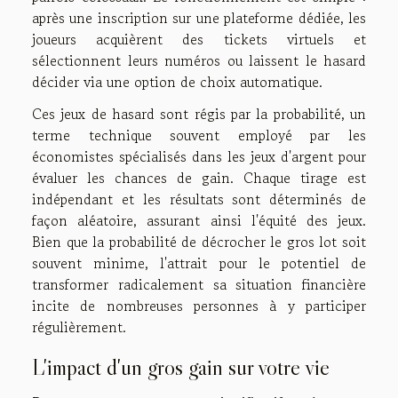
après une inscription sur une plateforme dédiée, les
joueurs acquièrent des tickets virtuels et
sélectionnent leurs numéros ou laissent le hasard
décider via une option de choix automatique.
Ces jeux de hasard sont régis par la probabilité, un
terme technique souvent employé par les
économistes spécialisés dans les jeux d'argent pour
évaluer les chances de gain. Chaque tirage est
indépendant et les résultats sont déterminés de
façon aléatoire, assurant ainsi l'équité des jeux.
Bien que la probabilité de décrocher le gros lot soit
souvent minime, l'attrait pour le potentiel de
transformer radicalement sa situation financière
incite de nombreuses personnes à y participer
régulièrement.
L'impact d'un gros gain sur votre vie