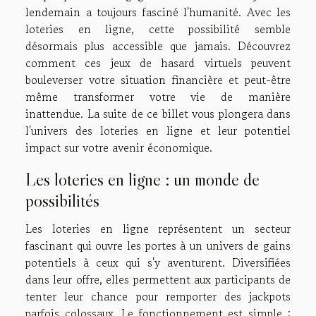
lendemain a toujours fasciné l'humanité. Avec les
loteries en ligne, cette possibilité semble
désormais plus accessible que jamais. Découvrez
comment ces jeux de hasard virtuels peuvent
bouleverser votre situation financière et peut-être
même transformer votre vie de manière
inattendue. La suite de ce billet vous plongera dans
l'univers des loteries en ligne et leur potentiel
impact sur votre avenir économique.
Les loteries en ligne : un monde de
possibilités
Les loteries en ligne représentent un secteur
fascinant qui ouvre les portes à un univers de gains
potentiels à ceux qui s'y aventurent. Diversifiées
dans leur offre, elles permettent aux participants de
tenter leur chance pour remporter des jackpots
parfois colossaux. Le fonctionnement est simple :