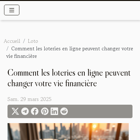
Accueil
Loto
Comment les loteries en ligne peuvent changer votre
vie financière
Comment les loteries en ligne peuvent
changer votre vie financière
Sam. 29 mars 2025