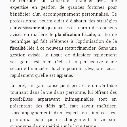
de consulter un conseiller financier avec une
expertise en gestion de grandes fortunes pour
bénéficier d'un accompagnement personnalisé. Ce
professionnel pourra aider à élaborer des stratégies
d'
investissements
judicieuses et fournir des conseils
avisés en matière de
planification fiscale
, un terme
technique qui fait référence à l'optimisation de la
fiscalité
liée à ce nouveau statut financier. Sans une
gestion avisée, le risque de dilapider rapidement
ses gains est bien réel, et la perspective d'une
sécurité financière durable pourrait s'évaporer aussi
rapidement qu'elle est apparue.
En bref, un gain conséquent peut être un véritable
tournant dans la vie d'une personne, lui offrant des
possibilités auparavant inimaginables tout en
présentant des défis qu'il faut savoir maîtriser.
L'accompagnement d'un expert en finances est
primordial pour que ce changement de vie soit
synonyme de prospérité sur le long terme.