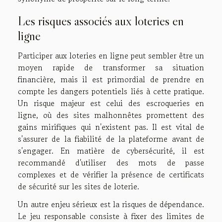
Les risques associés aux loteries en
ligne
Participer aux loteries en ligne peut sembler être un
moyen rapide de transformer sa situation
financière, mais il est primordial de prendre en
compte les dangers potentiels liés à cette pratique.
Un risque majeur est celui des escroqueries en
ligne, où des sites malhonnêtes promettent des
gains mirifiques qui n'existent pas. Il est vital de
s'assurer de la fiabilité de la plateforme avant de
s'engager. En matière de cybersécurité, il est
recommandé d'utiliser des mots de passe
complexes et de vérifier la présence de certificats
de sécurité sur les sites de loterie.
Un autre enjeu sérieux est la risques de dépendance.
Le jeu responsable consiste à fixer des limites de