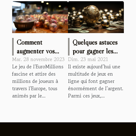
Comment
Quelques astuces
augmenter vos
pour gagner les
Mar. 28 novembre 2023
chances de gagner
Dim. 23 mai 2021
paris sportifs
Le jeu de l'EuroMillions
Il existe aujourd’hui une
à l'EuroMillions :
fascine et attire des
multitude de jeux en
Stratégies et
millions de joueurs à
ligne qui font gagner
statistiques
travers l'Europe, tous
énormément de l’argent.
animés par le...
Parmi ces jeux,...